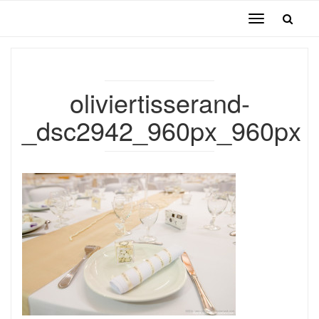
Toggle
navigation
oliviertisserand-
_dsc2942_960px_960px