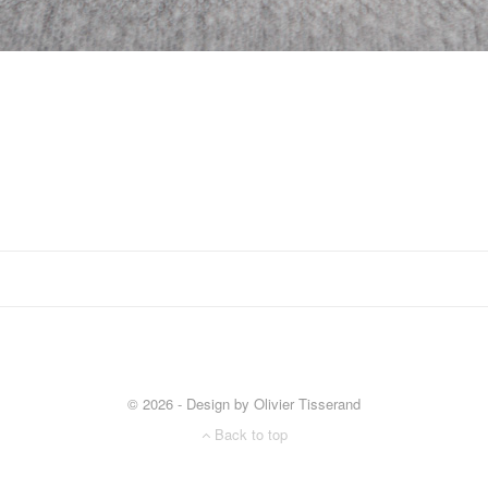
Photographe de Mariage à Belfort
Photographe de Mariage à Lure
Photographe de Mariage à Colmar
Photographe de mariage de Montbéliard
Photographe de mariage de Mulhouse
Photographe de mariage à Porrentruy Délémont
salon du mariage #salondumariage
© 2026 - Design by Olivier Tisserand
Back to top